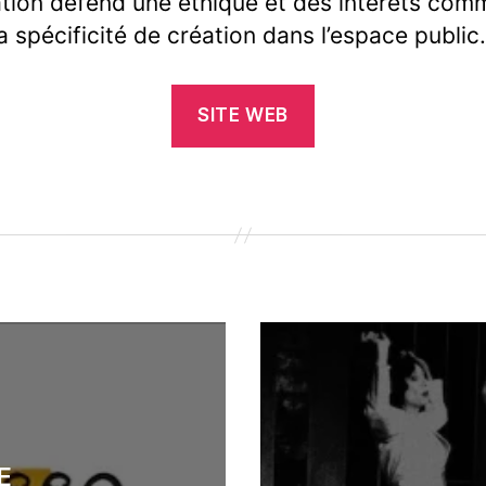
tion défend une éthique et des intérêts co
la spécificité de création dans l’espace public.
SITE WEB
E