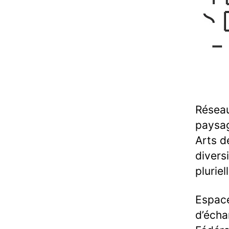
Réseau
paysag
Arts d
divers
pluriel
Espace
d’écha