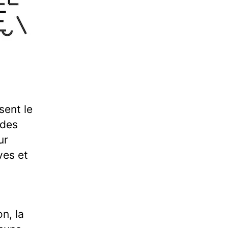
sent le
 des
ur
ves et
n, la