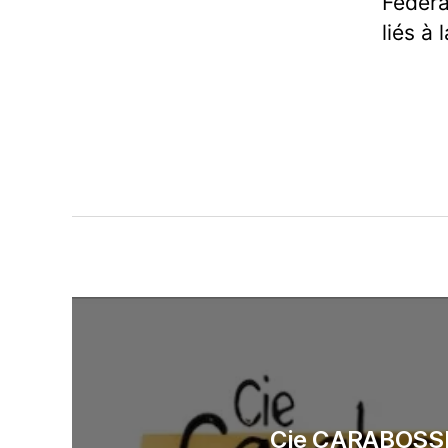
Fédéra
liés à 
Cie CARABOSS