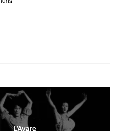
mmuns
L’Avare